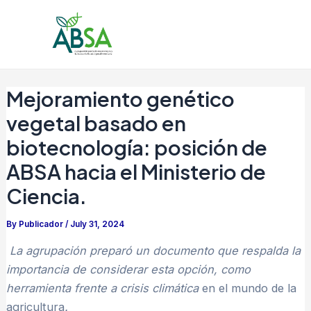
Skip
Post
Mai
to
navigation
Men
content
Mejoramiento genético
vegetal basado en
biotecnología: posición de
ABSA hacia el Ministerio de
Ciencia.
By
Publicador
/
July 31, 2024
La agrupación preparó un documento que respalda la
importancia de considerar esta opción, como
herramienta frente a crisis climática
en el mundo de la
agricultura
.