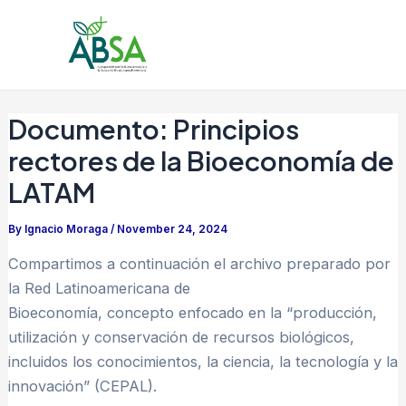
Skip
Post
Mai
to
navigation
Men
content
Documento: Principios
rectores de la Bioeconomía de
LATAM
By
Ignacio Moraga
/
November 24, 2024
Compartimos a continuación el archivo preparado por
la Red Latinoamericana de
Bioeconomía, concepto enfocado en la “producción,
utilización y conservación de recursos biológicos,
incluidos los conocimientos, la ciencia, la tecnología y la
innovación” (CEPAL).